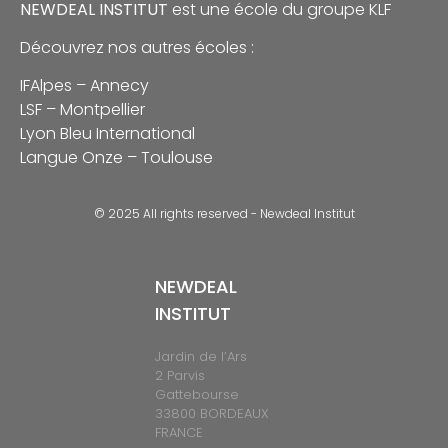
NEWDEAL INSTITUT
est une école du groupe
KLF
Découvrez nos autres écoles :
IFAlpes – Annecy
LSF – Montpellier
Lyon Bleu International
Langue Onze – Toulouse
© 2025 All rights reserved - Newdeal Institut
NEWDEAL
INSTITUT
Jardin de l’Ars
2 Parvis
Gattebourse
33800 BORDEAUX
FRANCE