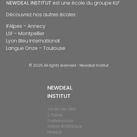
NEWDEAL INSTITUT
est une école du groupe
KLF
Découvrez nos autres écoles :
IFAlpes – Annecy
LSF – Montpellier
Lyon Bleu International
Langue Onze – Toulouse
© 2025 All rights reserved - Newdeal Institut
NEWDEAL
INSTITUT
Jardin de l’Ars
2 Parvis
Gattebourse
33800 BORDEAUX
FRANCE