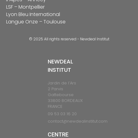
LSF – Montpellier
Lyon Bleu International
Langue Onze – Toulouse
© 2025 All rights reserved - Newdeal Institut
NEWDEAL
INSTITUT
Jardin de l’Ars
2 Parvis
Gattebourse
33800 BORDEAUX
FRANCE
09 53 03 16 20
contact@newdealinstitut.com
CENTRE