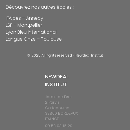
Découvrez nos autres écoles :
IFAlpes – Annecy
LSF – Montpellier
Lyon Bleu International
Langue Onze – Toulouse
© 2025 All rights reserved - Newdeal Institut
NEWDEAL
INSTITUT
Jardin de l’Ars
2 Parvis
Gattebourse
33800 BORDEAUX
FRANCE
09 53 03 16 20